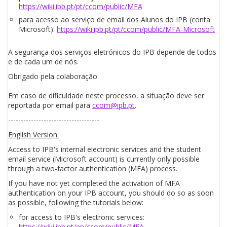
https://wiki.ipb.pt/pt/ccom/public/MFA
para acesso ao serviço de email dos Alunos do IPB (conta
Microsoft):
https://wiki.ipb.pt/pt/ccom/public/MFA-Microsoft
A segurança dos serviços eletrónicos do IPB depende de todos
e de cada um de nós.
Obrigado pela colaboração.
Em caso de dificuldade neste processo, a situação deve ser
reportada por email para
ccom@ipb.pt
.
------------------------------------
English Version:
Access to IPB's internal electronic services and the student
email service (Microsoft account) is currently only possible
through a two-factor authentication (MFA) process.
If you have not yet completed the activation of MFA
authentication on your IPB account, you should do so as soon
as possible, following the tutorials below:
for access to IPB's electronic services:
https://wiki.ipb.pt/en/ccom/public/MFA