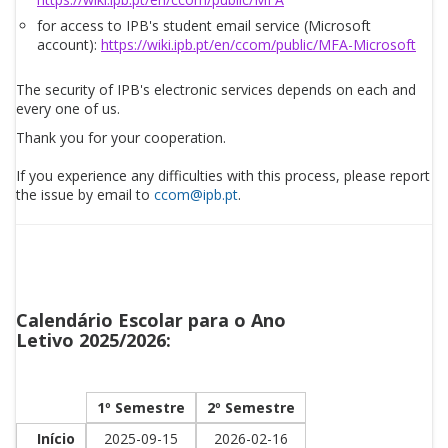
for access to IPB's student email service (Microsoft
account):
https://wiki.ipb.pt/en/ccom/public/MFA-Microsoft
The security of IPB's electronic services depends on each and
every one of us.
Thank you for your cooperation.
If you experience any difficulties with this process, please report
the issue by email to
ccom@ipb.pt
.
Calendário Escolar para o Ano
Letivo
2025/2026
:
1º Semestre
2º Semestre
Início
2025-09-15
2026-02-16